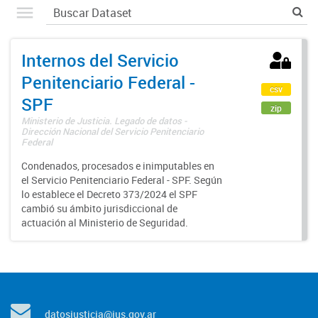
Internos del Servicio
Penitenciario Federal -
csv
SPF
zip
Ministerio de Justicia. Legado de datos -
Dirección Nacional del Servicio Penitenciario
Federal
Condenados, procesados e inimputables en
el Servicio Penitenciario Federal - SPF. Según
lo establece el Decreto 373/2024 el SPF
cambió su ámbito jurisdiccional de
actuación al Ministerio de Seguridad.
datosjusticia@jus.gov.ar