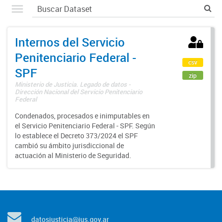
Internos del Servicio
Penitenciario Federal -
csv
SPF
zip
Ministerio de Justicia. Legado de datos -
Dirección Nacional del Servicio Penitenciario
Federal
Condenados, procesados e inimputables en
el Servicio Penitenciario Federal - SPF. Según
lo establece el Decreto 373/2024 el SPF
cambió su ámbito jurisdiccional de
actuación al Ministerio de Seguridad.
datosjusticia@jus.gov.ar