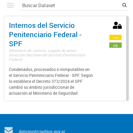
Internos del Servicio
Penitenciario Federal -
csv
SPF
zip
Ministerio de Justicia. Legado de datos -
Dirección Nacional del Servicio Penitenciario
Federal
Condenados, procesados e inimputables en
el Servicio Penitenciario Federal - SPF. Según
lo establece el Decreto 373/2024 el SPF
cambió su ámbito jurisdiccional de
actuación al Ministerio de Seguridad.
datosjusticia@jus.gov.ar