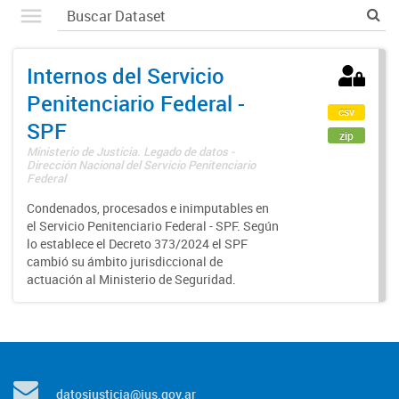
Internos del Servicio
Penitenciario Federal -
csv
SPF
zip
Ministerio de Justicia. Legado de datos -
Dirección Nacional del Servicio Penitenciario
Federal
Condenados, procesados e inimputables en
el Servicio Penitenciario Federal - SPF. Según
lo establece el Decreto 373/2024 el SPF
cambió su ámbito jurisdiccional de
actuación al Ministerio de Seguridad.
datosjusticia@jus.gov.ar