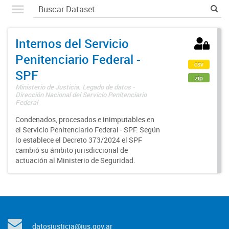
Internos del Servicio
Penitenciario Federal -
csv
SPF
zip
Ministerio de Justicia. Legado de datos -
Dirección Nacional del Servicio Penitenciario
Federal
Condenados, procesados e inimputables en
el Servicio Penitenciario Federal - SPF. Según
lo establece el Decreto 373/2024 el SPF
cambió su ámbito jurisdiccional de
actuación al Ministerio de Seguridad.
datosjusticia@jus.gov.ar