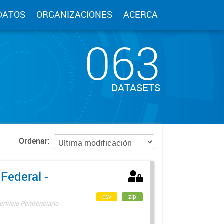
DATOS
ORGANIZACIONES
ACERCA
063
DATASETS
Ordenar
 Federal -
csv
zip
ervicio Penitenciario