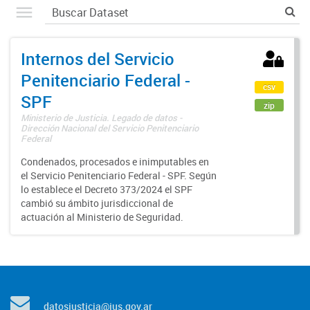
Internos del Servicio
Penitenciario Federal -
csv
SPF
zip
Ministerio de Justicia. Legado de datos -
Dirección Nacional del Servicio Penitenciario
Federal
Condenados, procesados e inimputables en
el Servicio Penitenciario Federal - SPF. Según
lo establece el Decreto 373/2024 el SPF
cambió su ámbito jurisdiccional de
actuación al Ministerio de Seguridad.
datosjusticia@jus.gov.ar