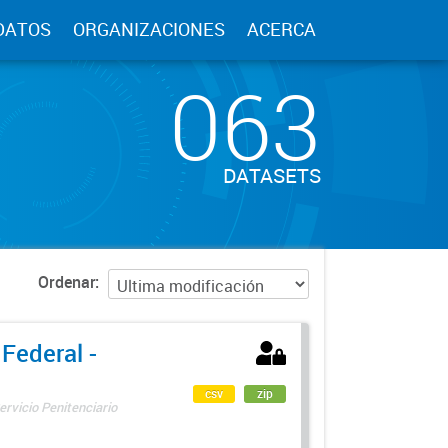
DATOS
ORGANIZACIONES
ACERCA
063
DATASETS
Ordenar
 Federal -
csv
zip
ervicio Penitenciario