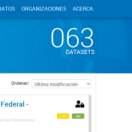
DATOS
ORGANIZACIONES
ACERCA
063
DATASETS
Ordenar
 Federal -
csv
zip
ervicio Penitenciario