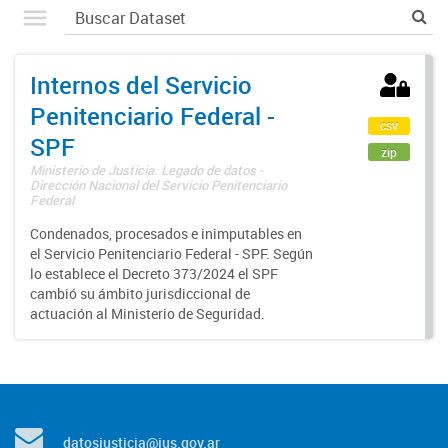
Internos del Servicio
Penitenciario Federal -
csv
SPF
zip
Ministerio de Justicia. Legado de datos -
Dirección Nacional del Servicio Penitenciario
Federal
Condenados, procesados e inimputables en
el Servicio Penitenciario Federal - SPF. Según
lo establece el Decreto 373/2024 el SPF
cambió su ámbito jurisdiccional de
actuación al Ministerio de Seguridad.
datosjusticia@jus.gov.ar