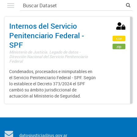
Internos del Servicio
Penitenciario Federal -
csv
SPF
zip
Ministerio de Justicia. Legado de datos -
Dirección Nacional del Servicio Penitenciario
Federal
Condenados, procesados e inimputables en
el Servicio Penitenciario Federal - SPF. Según
lo establece el Decreto 373/2024 el SPF
cambió su ámbito jurisdiccional de
actuación al Ministerio de Seguridad.
datosjusticia@jus.gov.ar