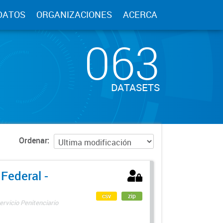
DATOS
ORGANIZACIONES
ACERCA
063
DATASETS
Ordenar
 Federal -
csv
zip
ervicio Penitenciario