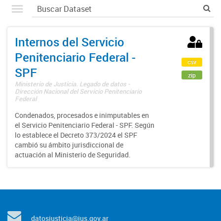
Internos del Servicio
Penitenciario Federal -
csv
SPF
zip
Ministerio de Justicia. Legado de datos -
Dirección Nacional del Servicio Penitenciario
Federal
Condenados, procesados e inimputables en
el Servicio Penitenciario Federal - SPF. Según
lo establece el Decreto 373/2024 el SPF
cambió su ámbito jurisdiccional de
actuación al Ministerio de Seguridad.
datosjusticia@jus.gov.ar