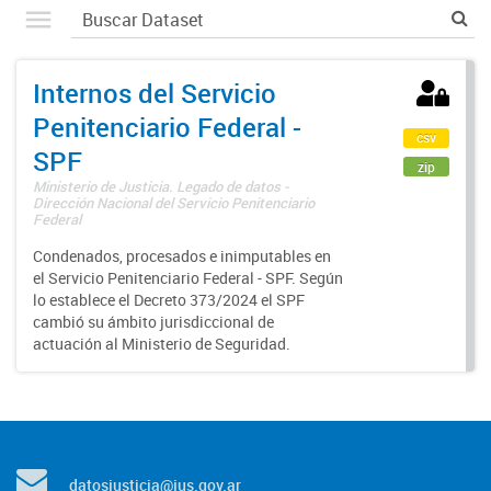
Internos del Servicio
Penitenciario Federal -
csv
SPF
zip
Ministerio de Justicia. Legado de datos -
Dirección Nacional del Servicio Penitenciario
Federal
Condenados, procesados e inimputables en
el Servicio Penitenciario Federal - SPF. Según
lo establece el Decreto 373/2024 el SPF
cambió su ámbito jurisdiccional de
actuación al Ministerio de Seguridad.
datosjusticia@jus.gov.ar