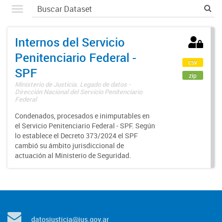
Internos del Servicio
Penitenciario Federal -
csv
SPF
zip
Ministerio de Justicia. Legado de datos -
Dirección Nacional del Servicio Penitenciario
Federal
Condenados, procesados e inimputables en
el Servicio Penitenciario Federal - SPF. Según
lo establece el Decreto 373/2024 el SPF
cambió su ámbito jurisdiccional de
actuación al Ministerio de Seguridad.
datosjusticia@jus.gov.ar