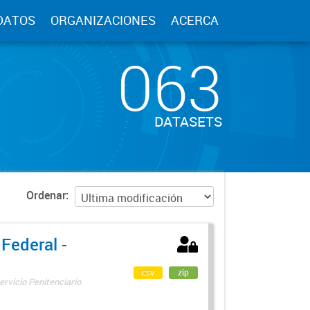
DATOS
ORGANIZACIONES
ACERCA
063
DATASETS
Ordenar
 Federal -
csv
zip
ervicio Penitenciario