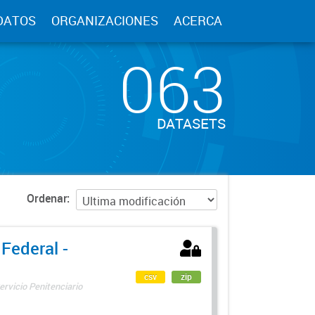
DATOS
ORGANIZACIONES
ACERCA
063
DATASETS
Ordenar
 Federal -
csv
zip
ervicio Penitenciario