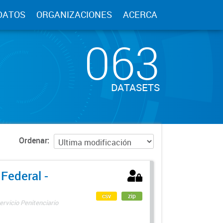
DATOS
ORGANIZACIONES
ACERCA
063
DATASETS
Ordenar
 Federal -
csv
zip
ervicio Penitenciario