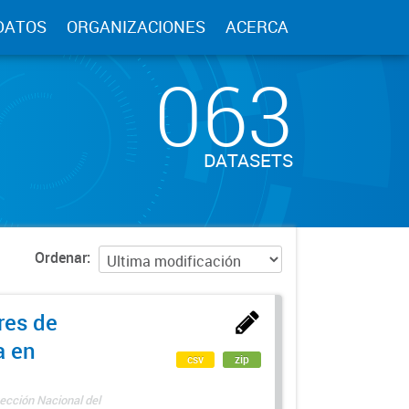
DATOS
ORGANIZACIONES
ACERCA
063
DATASETS
Ordenar
res de
a en
csv
zip
ección Nacional del