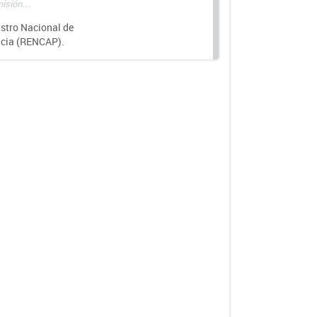
isión...
istro Nacional de
ncia (RENCAP).