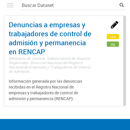
Denuncias a empresas y
trabajadores de control de
csv
admisión y permanencia
zip
en RENCAP
Ministerio de Justicia. Subsecretaría de Asuntos
Registrales. Dirección Nacional del Registro
Nacional de Empresas y Trabajadores de Control
de Admisión...
Información generada por las denuncias
recibidas en el Registro Nacional de
empresas y trabajadores de control de
admisión y permanencia (RENCAP).