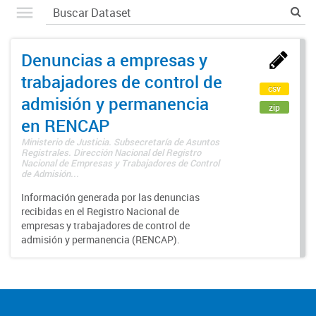
Denuncias a empresas y
trabajadores de control de
csv
admisión y permanencia
zip
en RENCAP
Ministerio de Justicia. Subsecretaría de Asuntos
Registrales. Dirección Nacional del Registro
Nacional de Empresas y Trabajadores de Control
de Admisión...
Información generada por las denuncias
recibidas en el Registro Nacional de
empresas y trabajadores de control de
admisión y permanencia (RENCAP).