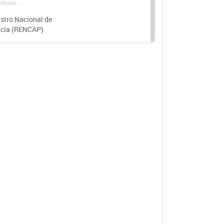
isión...
istro Nacional de
ncia (RENCAP).