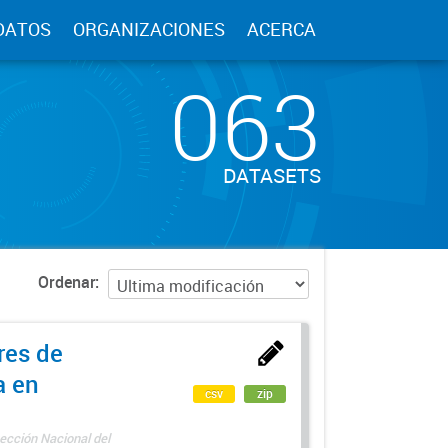
DATOS
ORGANIZACIONES
ACERCA
063
DATASETS
Ordenar
res de
a en
csv
zip
ección Nacional del