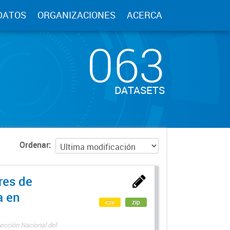
DATOS
ORGANIZACIONES
ACERCA
063
DATASETS
Ordenar
res de
a en
csv
zip
ección Nacional del