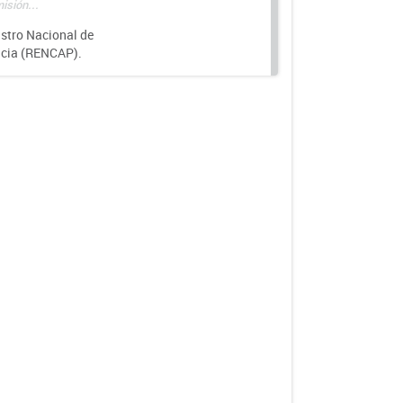
isión...
istro Nacional de
ncia (RENCAP).