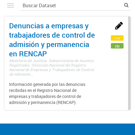
Denuncias a empresas y
trabajadores de control de
csv
admisión y permanencia
zip
en RENCAP
Ministerio de Justicia. Subsecretaría de Asuntos
Registrales. Dirección Nacional del Registro
Nacional de Empresas y Trabajadores de Control
de Admisión...
Información generada por las denuncias
recibidas en el Registro Nacional de
empresas y trabajadores de control de
admisión y permanencia (RENCAP).