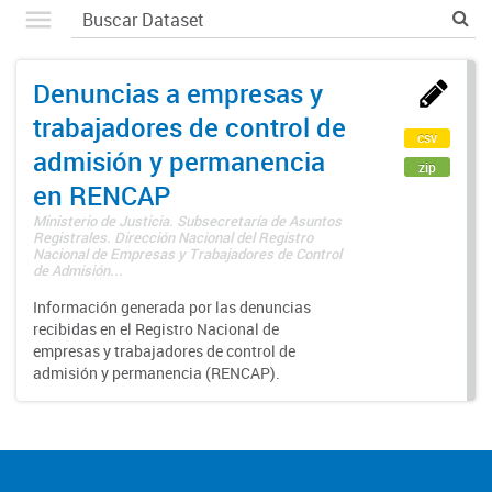
Denuncias a empresas y
trabajadores de control de
csv
admisión y permanencia
zip
en RENCAP
Ministerio de Justicia. Subsecretaría de Asuntos
Registrales. Dirección Nacional del Registro
Nacional de Empresas y Trabajadores de Control
de Admisión...
Información generada por las denuncias
recibidas en el Registro Nacional de
empresas y trabajadores de control de
admisión y permanencia (RENCAP).