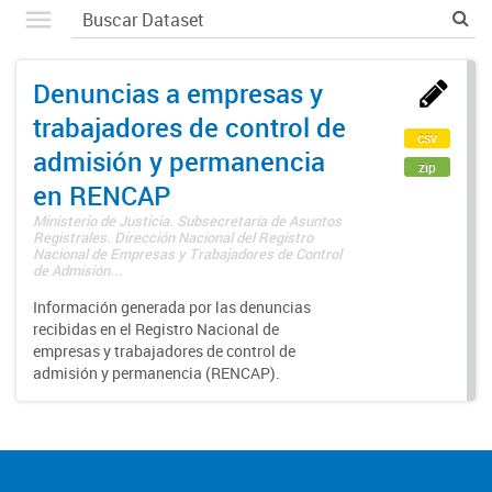
Denuncias a empresas y
trabajadores de control de
csv
admisión y permanencia
zip
en RENCAP
Ministerio de Justicia. Subsecretaría de Asuntos
Registrales. Dirección Nacional del Registro
Nacional de Empresas y Trabajadores de Control
de Admisión...
Información generada por las denuncias
recibidas en el Registro Nacional de
empresas y trabajadores de control de
admisión y permanencia (RENCAP).