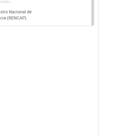
isión...
istro Nacional de
ncia (RENCAP).