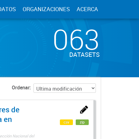
DATOS
ORGANIZACIONES
ACERCA
063
DATASETS
Ordenar
res de
a en
csv
zip
ección Nacional del