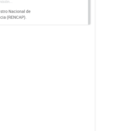
isión...
istro Nacional de
ncia (RENCAP).