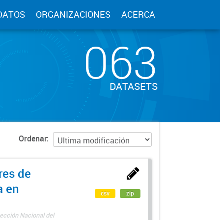
DATOS
ORGANIZACIONES
ACERCA
063
DATASETS
Ordenar
res de
a en
csv
zip
ección Nacional del