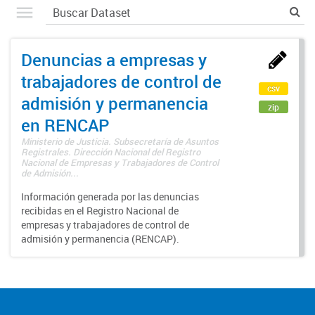
Denuncias a empresas y
trabajadores de control de
csv
admisión y permanencia
zip
en RENCAP
Ministerio de Justicia. Subsecretaría de Asuntos
Registrales. Dirección Nacional del Registro
Nacional de Empresas y Trabajadores de Control
de Admisión...
Información generada por las denuncias
recibidas en el Registro Nacional de
empresas y trabajadores de control de
admisión y permanencia (RENCAP).