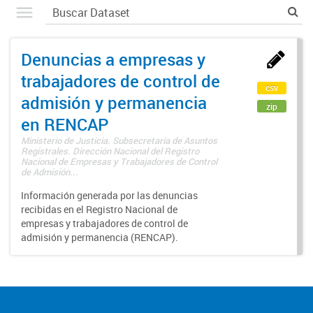
Denuncias a empresas y
trabajadores de control de
csv
admisión y permanencia
zip
en RENCAP
Ministerio de Justicia. Subsecretaría de Asuntos
Registrales. Dirección Nacional del Registro
Nacional de Empresas y Trabajadores de Control
de Admisión...
Información generada por las denuncias
recibidas en el Registro Nacional de
empresas y trabajadores de control de
admisión y permanencia (RENCAP).