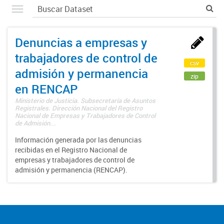
Denuncias a empresas y
trabajadores de control de
csv
admisión y permanencia
zip
en RENCAP
Ministerio de Justicia. Subsecretaría de Asuntos
Registrales. Dirección Nacional del Registro
Nacional de Empresas y Trabajadores de Control
de Admisión...
Información generada por las denuncias
recibidas en el Registro Nacional de
empresas y trabajadores de control de
admisión y permanencia (RENCAP).