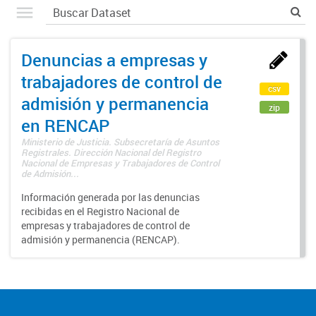
Denuncias a empresas y
trabajadores de control de
csv
admisión y permanencia
zip
en RENCAP
Ministerio de Justicia. Subsecretaría de Asuntos
Registrales. Dirección Nacional del Registro
Nacional de Empresas y Trabajadores de Control
de Admisión...
Información generada por las denuncias
recibidas en el Registro Nacional de
empresas y trabajadores de control de
admisión y permanencia (RENCAP).