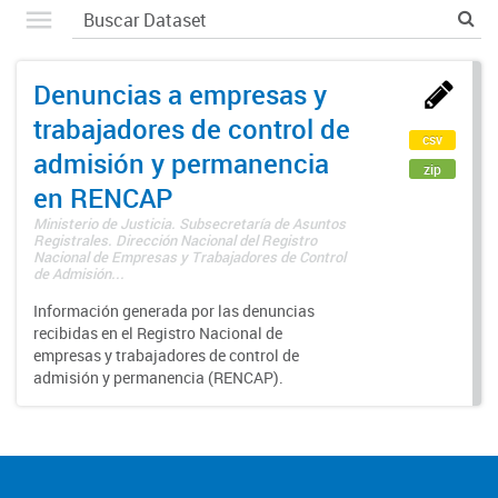
Denuncias a empresas y
trabajadores de control de
csv
admisión y permanencia
zip
en RENCAP
Ministerio de Justicia. Subsecretaría de Asuntos
Registrales. Dirección Nacional del Registro
Nacional de Empresas y Trabajadores de Control
de Admisión...
Información generada por las denuncias
recibidas en el Registro Nacional de
empresas y trabajadores de control de
admisión y permanencia (RENCAP).