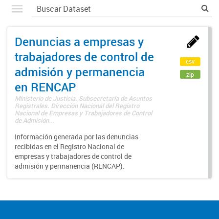
Denuncias a empresas y
trabajadores de control de
csv
admisión y permanencia
zip
en RENCAP
Ministerio de Justicia. Subsecretaría de Asuntos
Registrales. Dirección Nacional del Registro
Nacional de Empresas y Trabajadores de Control
de Admisión...
Información generada por las denuncias
recibidas en el Registro Nacional de
empresas y trabajadores de control de
admisión y permanencia (RENCAP).