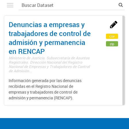
Denuncias a empresas y
trabajadores de control de
csv
admisión y permanencia
zip
en RENCAP
Ministerio de Justicia. Subsecretaría de Asuntos
Registrales. Dirección Nacional del Registro
Nacional de Empresas y Trabajadores de Control
de Admisión...
Información generada por las denuncias
recibidas en el Registro Nacional de
empresas y trabajadores de control de
admisión y permanencia (RENCAP).