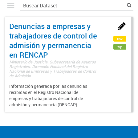
Denuncias a empresas y
trabajadores de control de
csv
admisión y permanencia
zip
en RENCAP
Ministerio de Justicia. Subsecretaría de Asuntos
Registrales. Dirección Nacional del Registro
Nacional de Empresas y Trabajadores de Control
de Admisión...
Información generada por las denuncias
recibidas en el Registro Nacional de
empresas y trabajadores de control de
admisión y permanencia (RENCAP).