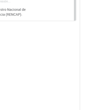
isión...
istro Nacional de
ncia (RENCAP).