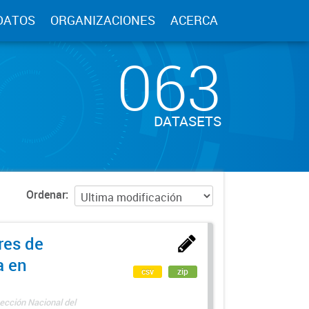
DATOS
ORGANIZACIONES
ACERCA
063
DATASETS
Ordenar
res de
a en
csv
zip
ección Nacional del