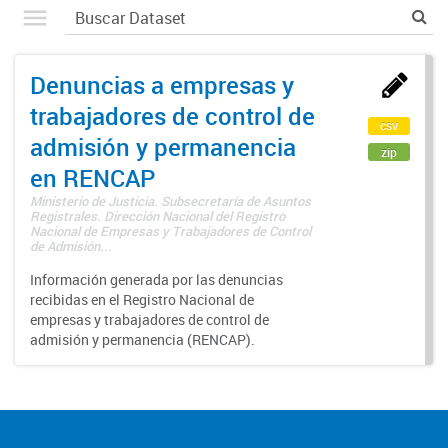
Denuncias a empresas y
trabajadores de control de
csv
admisión y permanencia
zip
en RENCAP
Ministerio de Justicia. Subsecretaría de Asuntos
Registrales. Dirección Nacional del Registro
Nacional de Empresas y Trabajadores de Control
de Admisión...
Información generada por las denuncias
recibidas en el Registro Nacional de
empresas y trabajadores de control de
admisión y permanencia (RENCAP).