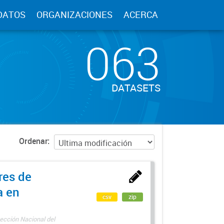
DATOS
ORGANIZACIONES
ACERCA
063
DATASETS
Ordenar
res de
a en
csv
zip
ección Nacional del