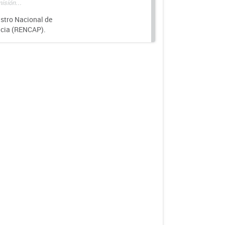
isión...
istro Nacional de
ncia (RENCAP).