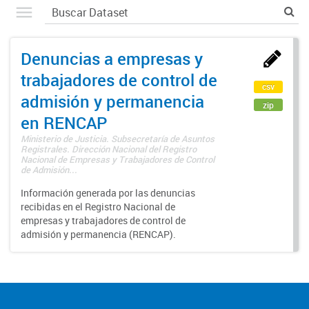
Denuncias a empresas y
trabajadores de control de
csv
admisión y permanencia
zip
en RENCAP
Ministerio de Justicia. Subsecretaría de Asuntos
Registrales. Dirección Nacional del Registro
Nacional de Empresas y Trabajadores de Control
de Admisión...
Información generada por las denuncias
recibidas en el Registro Nacional de
empresas y trabajadores de control de
admisión y permanencia (RENCAP).