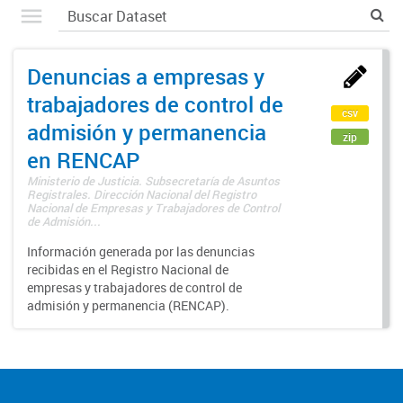
Denuncias a empresas y
trabajadores de control de
csv
admisión y permanencia
zip
en RENCAP
Ministerio de Justicia. Subsecretaría de Asuntos
Registrales. Dirección Nacional del Registro
Nacional de Empresas y Trabajadores de Control
de Admisión...
Información generada por las denuncias
recibidas en el Registro Nacional de
empresas y trabajadores de control de
admisión y permanencia (RENCAP).