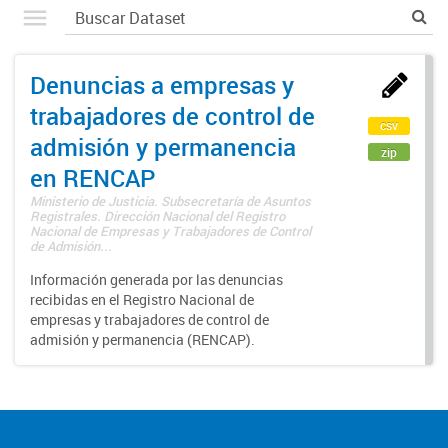
Denuncias a empresas y
trabajadores de control de
csv
admisión y permanencia
zip
en RENCAP
Ministerio de Justicia. Subsecretaría de Asuntos
Registrales. Dirección Nacional del Registro
Nacional de Empresas y Trabajadores de Control
de Admisión...
Información generada por las denuncias
recibidas en el Registro Nacional de
empresas y trabajadores de control de
admisión y permanencia (RENCAP).