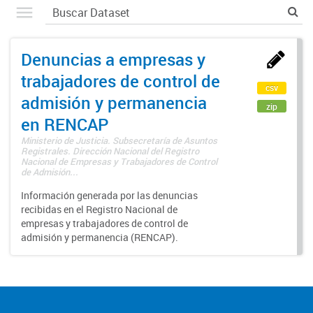
Denuncias a empresas y
trabajadores de control de
csv
admisión y permanencia
zip
en RENCAP
Ministerio de Justicia. Subsecretaría de Asuntos
Registrales. Dirección Nacional del Registro
Nacional de Empresas y Trabajadores de Control
de Admisión...
Información generada por las denuncias
recibidas en el Registro Nacional de
empresas y trabajadores de control de
admisión y permanencia (RENCAP).