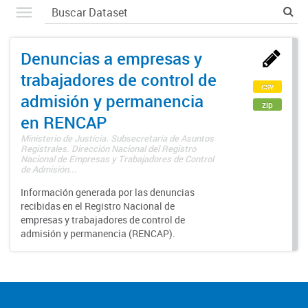
Denuncias a empresas y
trabajadores de control de
csv
admisión y permanencia
zip
en RENCAP
Ministerio de Justicia. Subsecretaría de Asuntos
Registrales. Dirección Nacional del Registro
Nacional de Empresas y Trabajadores de Control
de Admisión...
Información generada por las denuncias
recibidas en el Registro Nacional de
empresas y trabajadores de control de
admisión y permanencia (RENCAP).