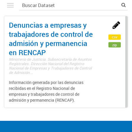
Denuncias a empresas y
trabajadores de control de
csv
admisión y permanencia
zip
en RENCAP
Ministerio de Justicia. Subsecretaría de Asuntos
Registrales. Dirección Nacional del Registro
Nacional de Empresas y Trabajadores de Control
de Admisión...
Información generada por las denuncias
recibidas en el Registro Nacional de
empresas y trabajadores de control de
admisión y permanencia (RENCAP).