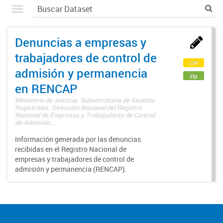
Denuncias a empresas y
trabajadores de control de
csv
admisión y permanencia
zip
en RENCAP
Ministerio de Justicia. Subsecretaría de Asuntos
Registrales. Dirección Nacional del Registro
Nacional de Empresas y Trabajadores de Control
de Admisión...
Información generada por las denuncias
recibidas en el Registro Nacional de
empresas y trabajadores de control de
admisión y permanencia (RENCAP).