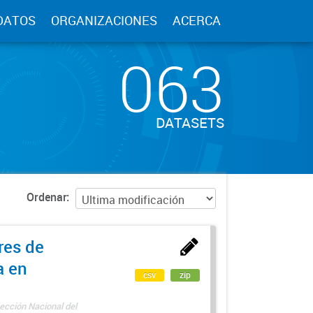
DATOS
ORGANIZACIONES
ACERCA
063
DATASETS
Ordenar
res de
a en
csv
zip
ección Nacional del