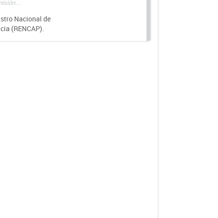
isión...
istro Nacional de
ncia (RENCAP).