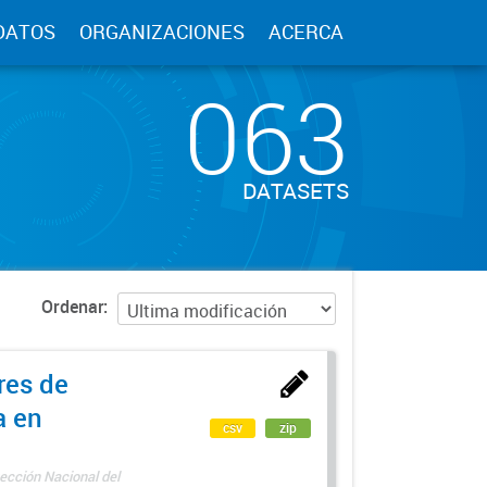
DATOS
ORGANIZACIONES
ACERCA
063
DATASETS
Ordenar
res de
a en
csv
zip
ección Nacional del