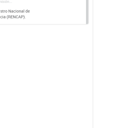
isión...
istro Nacional de
ncia (RENCAP).