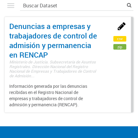
Denuncias a empresas y
trabajadores de control de
csv
admisión y permanencia
zip
en RENCAP
Ministerio de Justicia. Subsecretaría de Asuntos
Registrales. Dirección Nacional del Registro
Nacional de Empresas y Trabajadores de Control
de Admisión...
Información generada por las denuncias
recibidas en el Registro Nacional de
empresas y trabajadores de control de
admisión y permanencia (RENCAP).