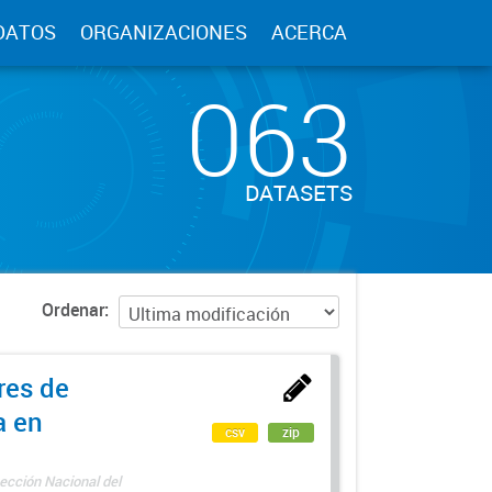
DATOS
ORGANIZACIONES
ACERCA
063
DATASETS
Ordenar
res de
a en
csv
zip
ección Nacional del