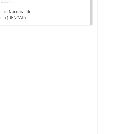
isión...
istro Nacional de
ncia (RENCAP).